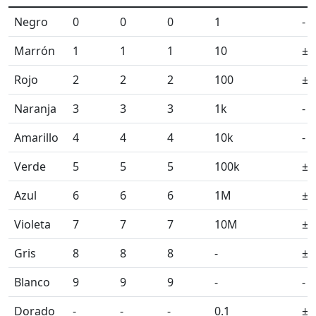
Negro
0
0
0
1
-
Marrón
1
1
1
10
±
Rojo
2
2
2
100
±
Naranja
3
3
3
1k
-
Amarillo
4
4
4
10k
-
Verde
5
5
5
100k
±0
Azul
6
6
6
1M
±0
Violeta
7
7
7
10M
±0
Gris
8
8
8
-
±0
Blanco
9
9
9
-
-
Dorado
-
-
-
0.1
±