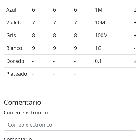
Azul
6
6
6
1M
±0
Violeta
7
7
7
10M
±0
Gris
8
8
8
100M
±0
Blanco
9
9
9
1G
-
Dorado
-
-
-
0.1
±
Plateado
-
-
-
Comentario
Correo electrónico
Comentario