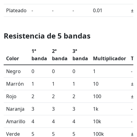
Plateado
-
-
-
0.01
±1
Resistencia de 5 bandas
1ª
2ª
3ª
Color
banda
banda
banda
Multiplicador
To
Negro
0
0
0
1
-
Marrón
1
1
1
10
±
Rojo
2
2
2
100
±
Naranja
3
3
3
1k
-
Amarillo
4
4
4
10k
-
Verde
5
5
5
100k
±0