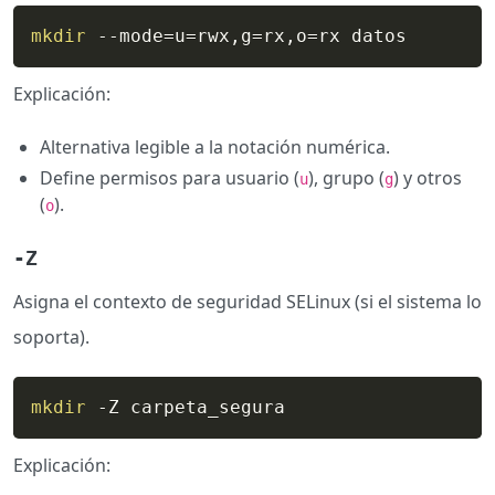
mkdir
 --mode
=
u
=
rwx,g
=
rx,o
=
rx datos
Explicación:
Alternativa legible a la notación numérica.
Define permisos para usuario (
), grupo (
) y otros
u
g
(
).
o
-Z
Asigna el contexto de seguridad SELinux (si el sistema lo
soporta).
mkdir
 -Z carpeta_segura
Explicación: