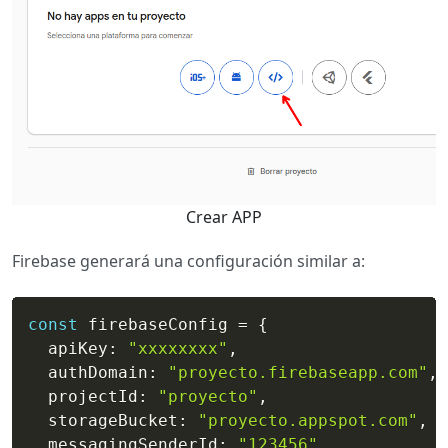
Crear APP
Firebase generará una configuración similar a:
const
 firebaseConfig 
=
{
  apiKey
:
"xxxxxxxx"
,
  authDomain
:
"proyecto.firebaseapp.com"
,
  projectId
:
"proyecto"
,
  storageBucket
:
"proyecto.appspot.com"
,
  messagingSenderId
:
"123456"
,