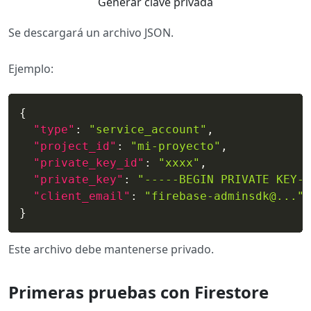
Generar clave privada
Se descargará un archivo JSON.
Ejemplo:
{
"type"
:
"service_account"
,
"project_id"
:
"mi-proyecto"
,
"private_key_id"
:
"xxxx"
,
"private_key"
:
"-----BEGIN PRIVATE KEY--
"client_email"
:
"firebase-adminsdk@..."
}
Este archivo debe mantenerse privado.
Primeras pruebas con Firestore