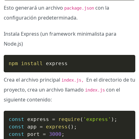
Esto generará un archivo
con la
package.json
configuración predeterminada.
Instala Express (un framework minimalista para
Node.js)
npm
install
 express
Crea el archivo principal
En el directorio de tu
index.js,
proyecto, crea un archivo llamado
con el
index.js
siguiente contenido:
const
 express 
=
require
(
'express'
)
;
const
 app 
=
express
(
)
;
const
 port 
=
3000
;