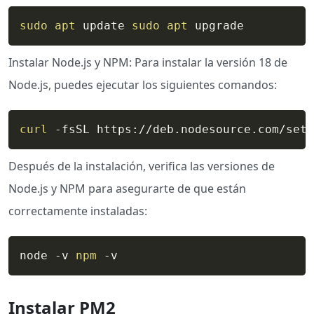
sudo
apt
 update 
sudo
apt
 upgrade 
Instalar Node.js y NPM: Para instalar la versión 18 de
Node.js, puedes ejecutar los siguientes comandos:
curl
 -fsSL https://deb.nodesource.com/setu
Después de la instalación, verifica las versiones de
Node.js y NPM para asegurarte de que están
correctamente instaladas:
node -v 
npm
 -v
Instalar PM2