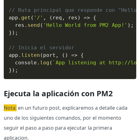
// Ruta principal que responde con "Hello 
app
.
get
(
'/'
,
(
req
,
 res
)
=>
{
  res
.
send
(
'Hello World from PM2 App!'
)
;
}
)
;
// Inicia el servidor
app
.
listen
(
port
,
(
)
=>
{
  console
.
log
(
`
App listening at http://loc
}
)
;
Ejecuta la aplicación con PM2
Nota:
en un futuro post, explicaremos a detalle cada
uno de los siguientes comandos, por el momento
seguir el paso a paso para ejecutar la primera
aplicacion.