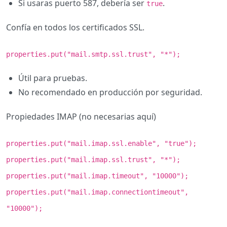
Si usaras puerto 587, debería ser
.
true
Confía en todos los certificados SSL.
properties.put("mail.smtp.ssl.trust", "*");
Útil para pruebas.
No recomendado en producción por seguridad.
Propiedades IMAP (no necesarias aquí)
properties.put("mail.imap.ssl.enable", "true");
properties.put("mail.imap.ssl.trust", "*");
properties.put("mail.imap.timeout", "10000");
properties.put("mail.imap.connectiontimeout",
"10000");