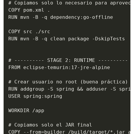
# Copiamos solo lo necesario para aprovech
COPY pom.xml .

RUN mvn -B -q dependency:go-offline

COPY src ./src

RUN mvn -B -q clean package -DskipTests

# ---------- STAGE 2: RUNTIME ----------

FROM eclipse-temurin:17-jre-alpine

# Crear usuario no root (buena práctica)

RUN addgroup -S spring && adduser -S sprin
USER spring:spring

WORKDIR /app

# Copiamos solo el JAR final

COPY --from=builder /build/target/*.jar ap