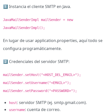
1️⃣ Instancia el cliente SMTP en Java.
JavaMailSenderImpl mailSender = new
JavaMailSenderImpl();
En lugar de usar application.properties, aquí todo se
configura programáticamente.
2️⃣ Credenciales del servidor SMTP:
mailSender.setHost("<HOST_DEL_EMAIL>");
mailSender.setUsername("<EMAIL>");
mailSender.setPassword("<PASSWORD>");
: servidor SMTP (ej. smtp.gmail.com).
host
: cuenta de correo.
username