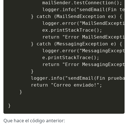
			mailSender.testConnection();

			logger.info("sendEmail(Fin testConnection)");

		} catch (MailSendException ex) {

			logger.error("MailSendException {}", ex.getMessage());

			ex.printStackTrace();

			return "Error MailSendException";

		} catch (MessagingException e) {

			logger.error("MessagingException {}", e.getMessage());

			e.printStackTrace();

			return "Error MessagingException";

		}

		logger.info("sendEmail(Fin prueba)");

		return "Correo enviado!";

	}

Que hace el código anterior: