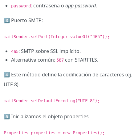
: contraseña o
app password
.
password
3️⃣ Puerto SMTP:
mailSender.setPort(Integer.valueOf("465"));
: SMTP sobre SSL implícito.
465
Alternativa común:
con STARTTLS.
587
4️⃣ Este método define la codificación de caracteres (ej.
UTF-8).
mailSender.setDefaultEncoding("UTF-8");
5️⃣ Inicializamos el objeto properties
Properties properties = new Properties();