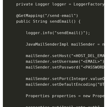
	private Logger logger = LoggerFactory.getLogger(this.getClass());

	@GetMapping("/send-email")

	public String sendEmail() {

		logger.info("sendEmail()");

		JavaMailSenderImpl mailSender = new JavaMailSenderImpl();

		mailSender.setHost("<HOST_DEL_EMAIL>");

		mailSender.setUsername("<EMAIL>");

		mailSender.setPassword("<PASSWORD>");

		mailSender.setPort(Integer.valueOf("465"));

		mailSender.setDefaultEncoding("UTF-8");

		Properties properties = new Properties();
