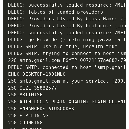
DEBUG: successfully loaded resource: /META
DEBUG: Tables of loaded providers

DEBUG: Providers Listed By Class Name: {co
DEBUG: Providers Listed By Protocol: {imap
DEBUG: successfully loaded resource: /META
DEBUG: getProvider() returning javax.mail.
DEBUG SMTP: useEhlo true, useAuth true

DEBUG SMTP: trying to connect to host "smt
220 smtp.gmail.com ESMTP 00721157ae682-794
DEBUG SMTP: connected to host "smtp.gmail.
EHLO DESKTOP-1801MLQ

250-smtp.gmail.com at your service, [200.1
250-SIZE 35882577

250-8BITMIME

250-AUTH LOGIN PLAIN XOAUTH2 PLAIN-CLIENTT
250-ENHANCEDSTATUSCODES

250-PIPELINING

250-CHUNKING
