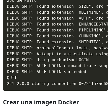
250 SMTPUTF8

DEBUG SMTP: Found extension "SIZE", arg "3
DEBUG SMTP: Found extension "8BITMIME", ar
DEBUG SMTP: Found extension "AUTH", arg "L
DEBUG SMTP: Found extension "ENHANCEDSTATU
DEBUG SMTP: Found extension "PIPELINING", 
DEBUG SMTP: Found extension "CHUNKING", ar
DEBUG SMTP: Found extension "SMTPUTF8", ar
DEBUG SMTP: protocolConnect login, host=sm
DEBUG SMTP: Attempt to authenticate using 
DEBUG SMTP: Using mechanism LOGIN

DEBUG SMTP: AUTH LOGIN command trace suppr
DEBUG SMTP: AUTH LOGIN succeeded

QUIT

221 2.0.0 closing connection 00721157ae682
Crear una imagen Docker