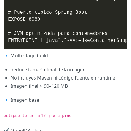
# Puerto típico Spring Boot

EXPOSE 8080

# JVM optimizada para contenedores

ENTRYPOINT ["java","-XX:+UseContainerSuppo
🔹 Multi-stage build
Reduce tamaño final de la imagen
No incluyes Maven ni código fuente en runtime
Imagen final ≈ 90–120 MB
🔹 Imagen base
eclipse-temurin:17-jre-alpine
✔ OpenJDK oficial