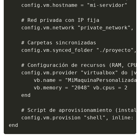
    config.vm.hostname = "mi-servidor" 

    # Red privada con IP fija 

    config.vm.network "private_network", i
    # Carpetas sincronizadas 

    config.vm.synced_folder "./proyecto", 
    # Configuración de recursos (RAM, CPU)
    config.vm.provider "virtualbox" do |vb
        vb.name = "MiMaquinaPersonalizada"
        vb.memory = "2048" vb.cpus = 2 

    end

    # Script de aprovisionamiento (instala
    config.vm.provision "shell", inline: <
end 