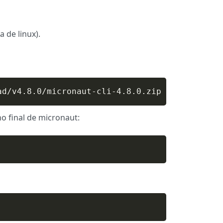
 de linux).
ad/v4.8.0/micronaut-cli-4.8.0.zip
o final de micronaut: