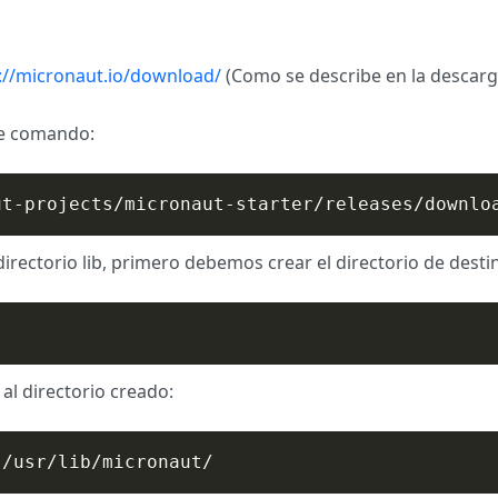
://micronaut.io/download/
(Como se describe en la descarga
te comando:
ut-projects/micronaut-starter/releases/downlo
rectorio lib, primero debemos crear el directorio de destin
l directorio creado:
 /usr/lib/micronaut/