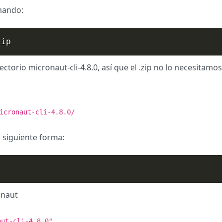
mando:
zip
ctorio micronaut-cli-4.8.0, así que el .zip no lo necesitam
icronaut-cli-4.8.0/
 siguiente forma:
onaut
aut-cli-4.8.0"