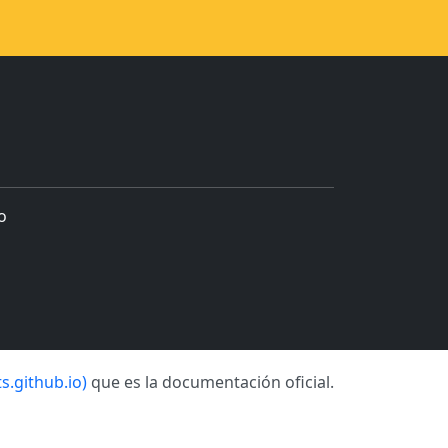
o
s.github.io)
que es la documentación oficial.