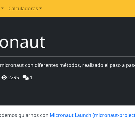
Calculadoras
ronaut
e micronaut con diferentes métodos, realizado el paso a pas
2295
1
 podemos guiarnos con
Micronaut Launch (micronaut-project