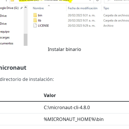
Instalar binario
micronaut
irectorio de instalación:
Valor
C:\micronaut-cli-4.8.0
%MICRONAUT_HOME%\bin