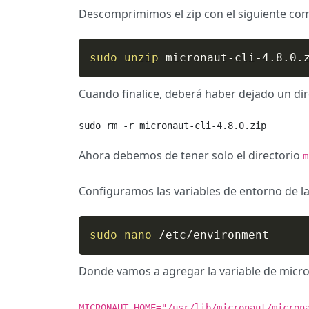
Descomprimimos el zip con el siguiente co
sudo
unzip
 micronaut-cli-4.8.0.
Cuando finalice, deberá haber dejado un dire
sudo rm -r micronaut-cli-4.8.0.zip
Ahora debemos de tener solo el directorio
m
Configuramos las variables de entorno de la
sudo
nano
 /etc/environment
Donde vamos a agregar la variable de micr
MICRONAUT_HOME="/usr/lib/micronaut/micron