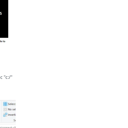
 "c:/"