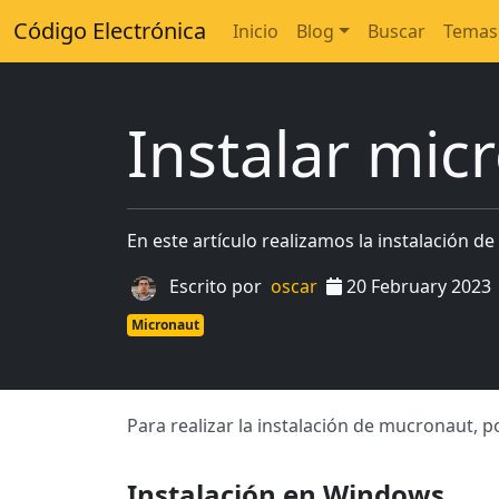
Código Electrónica
Inicio
Blog
Buscar
Temas
Instalar mic
En este artículo realizamos la instalación d
Escrito por
oscar
20 February 2023
Micronaut
Para realizar la instalación de mucronaut,
Instalación en Windows