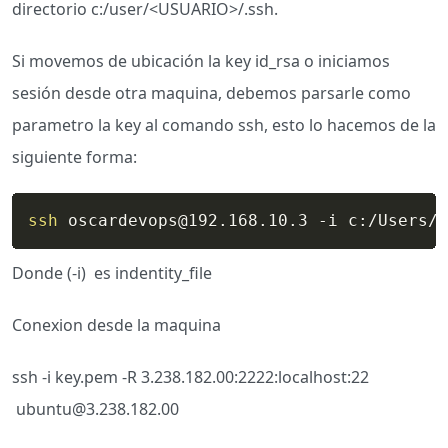
directorio c:/user/<USUARIO>/.ssh.
Si movemos de ubicación la key id_rsa o iniciamos
sesión desde otra maquina, debemos parsarle como
parametro la key al comando ssh, esto lo hacemos de la
siguiente forma:
ssh
 oscardevops@192.168.10.3 -i c:/Users/U
Donde (-i) es indentity_file
Conexion desde la maquina
ssh -i key.pem -R 3.238.182.00:2222:localhost:22
ubuntu@3.238.182.00