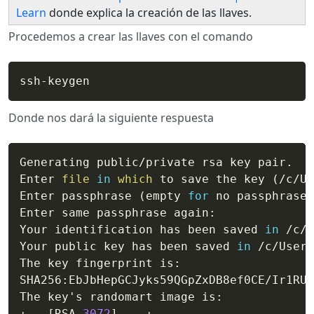
Learn
donde explica la creación de las llaves.
Procedemos a crear las llaves con el comando
Donde nos dará la siguiente respuesta
Generating public/private rsa key pair.

Enter 
file
in
which
 to save the key 
(
/c/Us
Enter passphrase 
(
empty 
for
 no passphrase
)
Enter same passphrase again:

Your identification has been saved 
in
 /c/U
Your public key has been saved 
in
 /c/Users
The key fingerprint is:

SHA256:EbJbHepGCJyks59QGpZxDB8ef0CE/Ir1RUS
The key's randomart image is:

+---
[
RSA 
3072
]