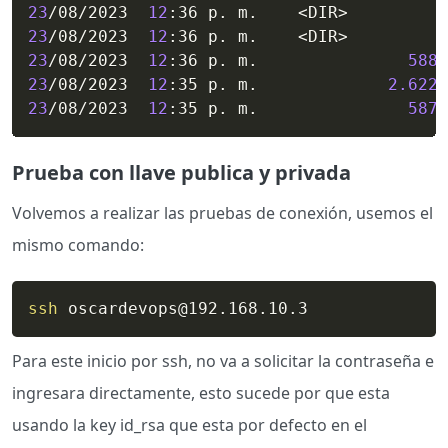
23
/08/2023  
12
:36 p. m.    
<
DIR
>
23
/08/2023  
12
:36 p. m.    
<
DIR
>
23
/08/2023  
12
:36 p. m.               
588
23
/08/2023  
12
:35 p. m.             
2.622
23
/08/2023  
12
:35 p. m.               
587
 
Prueba con llave publica y privada
Volvemos a realizar las pruebas de conexión, usemos el
mismo comando:
ssh
 oscardevops@192.168.10.3
Para este inicio por ssh, no va a solicitar la contraseña e
ingresara directamente, esto sucede por que esta
usando la key id_rsa que esta por defecto en el