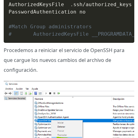
AuthorizedKeysFile	.ssh/authorized_keys

PasswordAuthentication no

#Match Group administrators
#       AuthorizedKeysFile __PROGRAMDATA__
Procedemos a reiniciar el servicio de OpenSSH para
que cargue los nuevos cambios del archivo de
configuración.