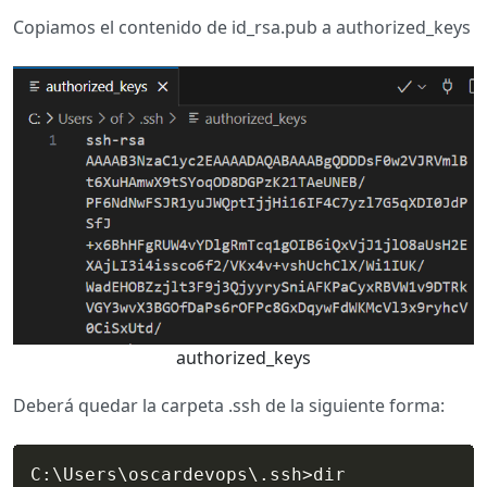
Copiamos el contenido de id_rsa.pub a authorized_keys
authorized_keys
Deberá quedar la carpeta .ssh de la siguiente forma:
C:
\
Users
\
oscardevops
\
.ssh
>