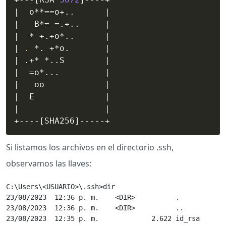
|
  o**
==
o+
..
|
|
   B*
=
=
.+
..
|
|
  * +.+o*
..
|
|
.
 *. +*o.       
|
|
 .+* *
..
S        
|
|
=
o*
..
.         
|
|
   oo            
|
|
  E              
|
|
|
+----
[
SHA256
]
-----+
Si listamos los archivos en el directorio .ssh,
observamos las llaves:
C:\Users\<USUARIO>\.ssh>dir

23/08/2023  12:36 p. m.    <DIR>          .

23/08/2023  12:36 p. m.    <DIR>          ..

23/08/2023  12:35 p. m.             2.622 id_rsa
