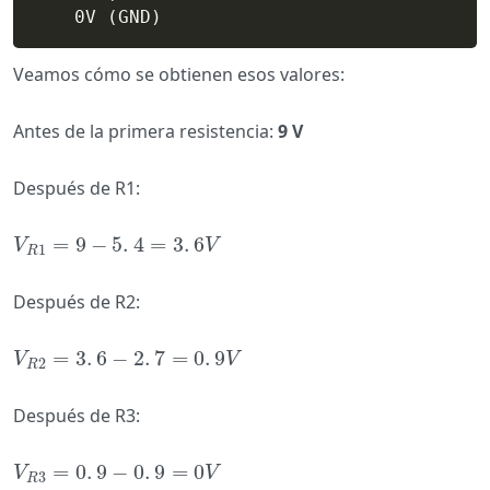
    0V (GND)
Veamos cómo se obtienen esos valores:
Antes de la primera resistencia:
9 V
Después de R1:
=
9
−
5
.
4
=
3
.
6
V
R
1
=
9
-
5
.
4
=
3
.
6
V
V
V
1
R
Después de R2:
=
3
.
6
−
2
.
7
=
0
.
9
V
R
2
=
3
.
6
-
2
.
7
=
0
.
9
V
V
V
2
R
Después de R3:
=
0
.
9
−
0
.
9
=
0
V
R
3
=
0
.
9
-
0
.
9
=
0
V
V
V
3
R