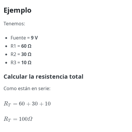
Ejemplo
Tenemos:
Fuente =
9 V
R1 =
60 Ω
R2 =
30 Ω
R3 =
10 Ω
Calcular la resistencia total
Como están en serie:
=
60
+
30
+
10
R
T
=
60
+
30
+
10
R
T
=
100
R
T
=
100
Ω
R
Ω
T