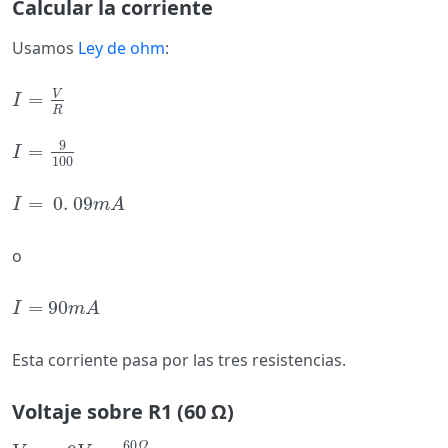
Calcular la corriente
Usamos
Ley de ohm
:
V
=
I
=
V
R
I
R
9
=
I
=
9
100
I
100
=
0
.
09
I
=
0
.
09
m
A
I
m
A
o
=
90
I
=
90
m
A
I
m
A
Esta corriente pasa por las tres resistencias.
Voltaje sobre R1 (60 Ω)
60
Ω