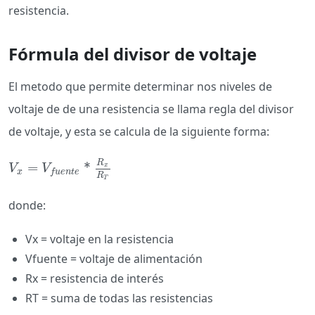
resistencia.
Fórmula del divisor de voltaje
El metodo que permite determinar nos niveles de
voltaje de de una resistencia se llama regla del divisor
de voltaje, y esta se calcula de la siguiente forma:
R
=
*
V
x
=
V
f
u
e
n
t
e
*
R
x
R
T
x
V
V
x
f
u
e
n
t
e
R
T
donde:
Vx = voltaje en la resistencia
Vfuente​ = voltaje de alimentación
Rx​ = resistencia de interés
RT​ = suma de todas las resistencias