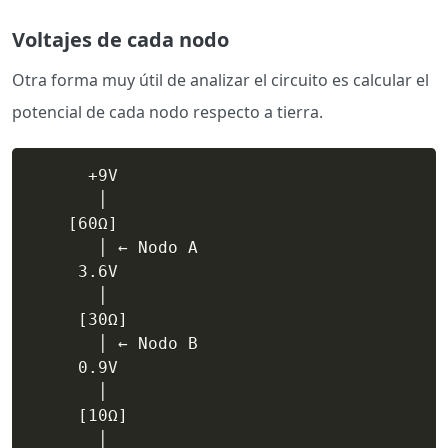
Voltajes de cada nodo
Otra forma muy útil de analizar el circuito es calcular el
potencial de cada nodo respecto a tierra.
      +9V

       │

    [60Ω]

       │ ← Nodo A

     3.6V

       │

     [30Ω]

       │ ← Nodo B

     0.9V

       │

     [10Ω]

       │
