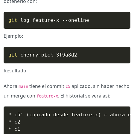
obtenerlo con:
git
 log feature-x --oneline
Ejemplo:
git
 cherry-pick 3f9a8d2
Resultado
Ahora
tiene el commit
aplicado, sin haber hecho
main
c5
un merge con
. El historial se verá así:
feature-x
* c5' (copiado desde feature-x) ← ahora en
* c2 

* c1