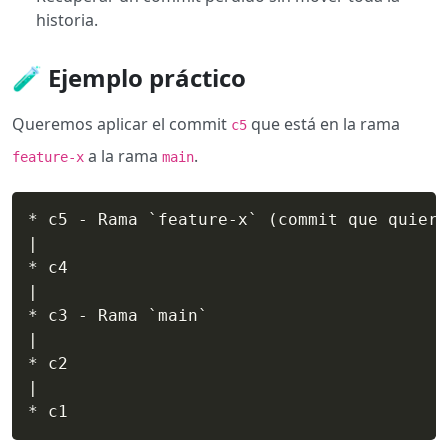
historia.
🧪 Ejemplo práctico
Queremos aplicar el commit
que está en la rama
c5
a la rama
.
feature-x
main
* c5 - Rama `feature-x` (commit que quiere
|

* c4

|

* c3 - Rama `main`

|

* c2

|

* c1