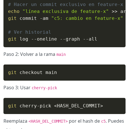
# Hacer un commit exclusivo en feature-x
echo
"línea exclusiva de feature-x"
>>
git
 commit -am 
"c5: cambio en feature-x"
# Ver historial
git
 log --oneline --graph --all
Paso 2: Volver a la rama
main
git
 checkout main
Paso 3: Usar
cherry-pick
git
 cherry-pick 
<
HASH_DEL_COMMIT
>
Reemplaza
por el hash de
. Puedes
<HASH_DEL_COMMIT>
c5