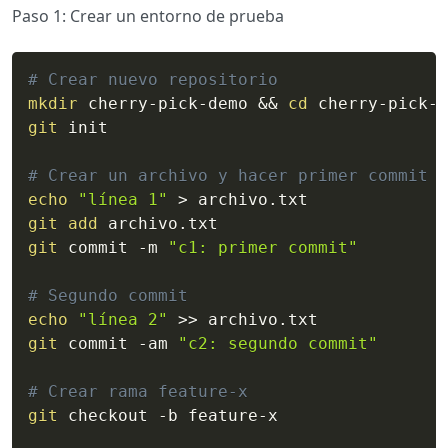
Paso 1: Crear un entorno de prueba
# Crear nuevo repositorio
mkdir
 cherry-pick-demo 
&&
cd
git
 init

# Crear un archivo y hacer primer commit
echo
"línea 1"
>
git
add
git
 commit -m 
"c1: primer commit"
# Segundo commit
echo
"línea 2"
>>
git
 commit -am 
"c2: segundo commit"
# Crear rama feature-x
git
 checkout -b feature-x
