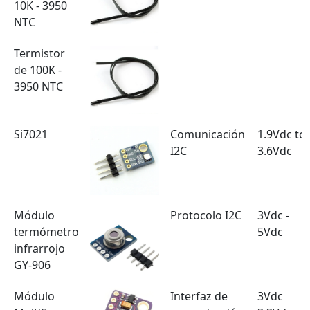
10K - 3950
NTC
Termistor
de 100K -
3950 NTC
Si7021
Comunicación
1.9Vdc to
I2C
3.6Vdc
Módulo
Protocolo I2C
3Vdc -
termómetro
5Vdc
infrarrojo
GY-906
Módulo
Interfaz de
3Vdc