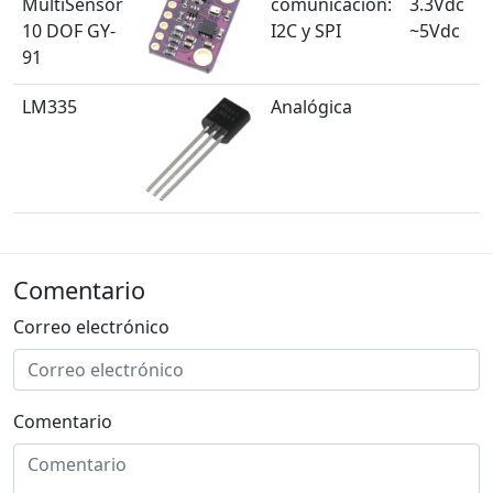
MultiSensor
comunicación:
3.3Vdc
10 DOF GY-
I2C y SPI
~5Vdc
91
LM335
Analógica
Comentario
Correo electrónico
Comentario