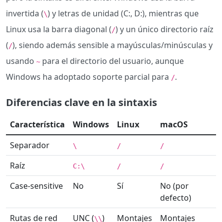
invertida (
) y letras de unidad (C:, D:), mientras que
\
Linux usa la barra diagonal (
) y un único directorio raíz
/
(
), siendo además sensible a mayúsculas/minúsculas y
/
usando
para el directorio del usuario, aunque
~
Windows ha adoptado soporte parcial para
.
/
Diferencias clave en la sintaxis
Característica
Windows
Linux
macOS
Separador
\
/
/
Raíz
C:\
/
/
Case-sensitive
No
Sí
No (por
defecto)
Rutas de red
UNC (
)
Montajes
Montajes
\\