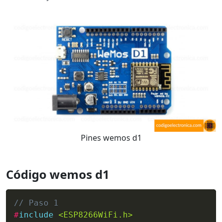
Pines wemos d1
Código wemos d1
// Paso 1
#
include
<ESP8266WiFi.h>