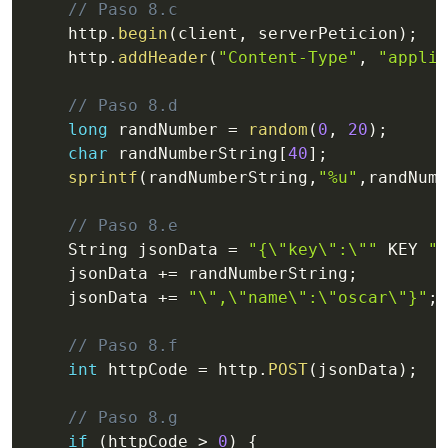
// Paso 8.c
    http
.
begin
(
client
,
 serverPeticion
)
;
    http
.
addHeader
(
"Content-Type"
,
"applic
// Paso 8.d
long
 randNumber 
=
random
(
0
,
20
)
;
char
 randNumberString
[
40
]
;
sprintf
(
randNumberString
,
"%u"
,
randNumb
// Paso 8.e
    String jsonData 
=
"{\"key\":\""
 KEY 
"\
    jsonData 
+=
 randNumberString
;
    jsonData 
+=
"\",\"name\":\"oscar\"}"
;
// Paso 8.f
int
 httpCode 
=
 http
.
POST
(
jsonData
)
;
// Paso 8.g
if
(
httpCode 
>
0
)
{