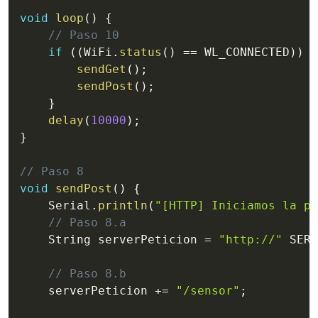
void
loop
(
)
{
// Paso 10
if
(
(
WiFi
.
status
(
)
==
 WL_CONNECTED
)
)
{
sendGet
(
)
;
sendPost
(
)
;
}
delay
(
10000
)
;
}
// Paso 8
void
sendPost
(
)
{
    Serial
.
println
(
"[HTTP] Iniciamos la pe
// Paso 8.a
    String serverPeticion 
=
"http://"
 SERV
// Paso 8.b
    serverPeticion 
+=
"/sensor"
;