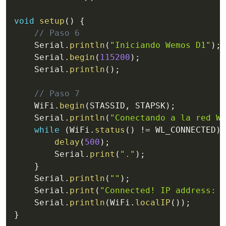
void
setup
(
)
{
// Paso 6
    Serial
.
println
(
"Iniciando Wemos D1"
)
;
    Serial
.
begin
(
115200
)
;
    Serial
.
println
(
)
;
// Paso 7
    WiFi
.
begin
(
STASSID
,
 STAPSK
)
;
    Serial
.
println
(
"Conectando a la red Wi
while
(
WiFi
.
status
(
)
!=
 WL_CONNECTED
)
delay
(
500
)
;
        Serial
.
print
(
"."
)
;
}
    Serial
.
println
(
""
)
;
    Serial
.
print
(
"Connected! IP address: "
    Serial
.
println
(
WiFi
.
localIP
(
)
)
;
}