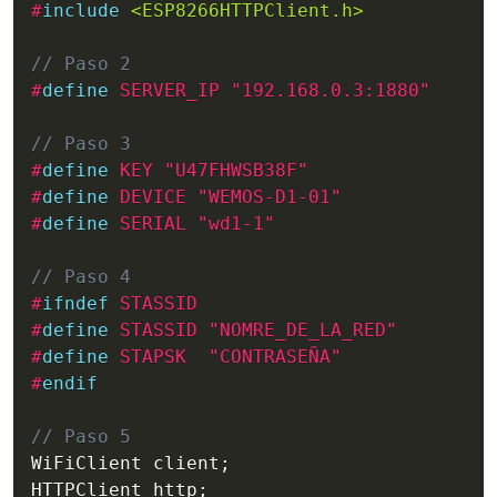
#
include
<ESP8266HTTPClient.h>
// Paso 2
#
define
 SERVER_IP "192.168.0.3:1880"
// Paso 3
#
define
 KEY "U47FHWSB38F"
#
define
 DEVICE "WEMOS-D1-01"
#
define
 SERIAL "wd1-1"
// Paso 4
#
ifndef
 STASSID
#
define
 STASSID "NOMRE_DE_LA_RED"
#
define
 STAPSK  "CONTRASEÑA"
#
endif
// Paso 5
WiFiClient client
;
HTTPClient http
;