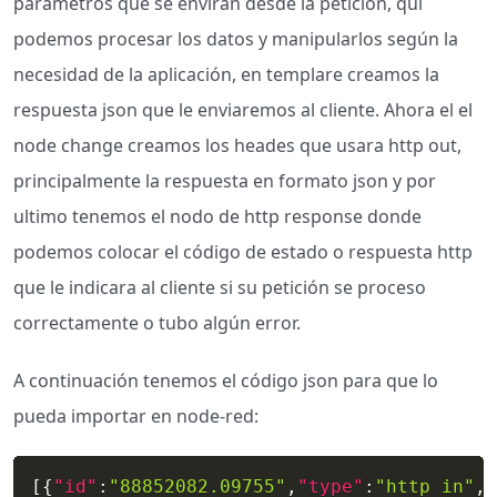
parámetros que se enviran desde la petición, qui
podemos procesar los datos y manipularlos según la
necesidad de la aplicación, en templare creamos la
respuesta json que le enviaremos al cliente. Ahora el el
node change creamos los heades que usara http out,
principalmente la respuesta en formato json y por
ultimo tenemos el nodo de http response donde
podemos colocar el código de estado o respuesta http
que le indicara al cliente si su petición se proceso
correctamente o tubo algún error.
A continuación tenemos el código json para que lo
pueda importar en node-red:
[
{
"id"
:
"88852082.09755"
,
"type"
:
"http in"
,
"