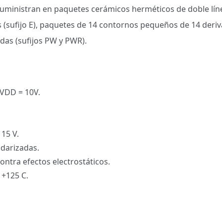
ministran en paquetes cerámicos herméticos de doble línea
es (sufijo E), paquetes de 14 contornos pequeños de 14 deri
das (sufijos PW y PWR).
 VDD = 10V.
 15 V.
ndarizadas.
ontra efectos electrostáticos.
 +125 C.