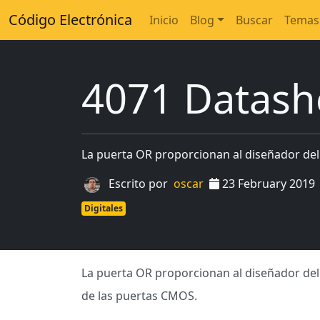
Código Electrónica
Inicio
Blog
Buscar
Temas
4071 Datash
La puerta OR proporcionan al diseñador del 
Escrito por
oscar
23 February 2019
Digitales
La puerta OR proporcionan al diseñador del
de las puertas CMOS.