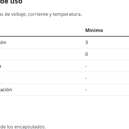
de uso
s de voltaje, corriente y temperatura.
Minimo
ión
3
0
a
-
-
tación
-
 de los encapsulados.