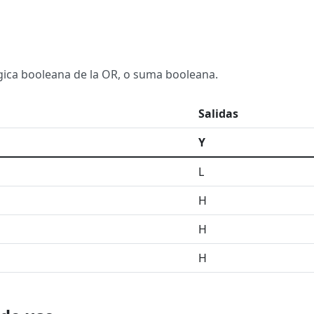
ógica booleana de la OR, o suma booleana.
Salidas
Y
L
H
H
H