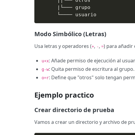
      ||└── otros

      |└─── grupo

      └──── usuario
Modo Simbólico (Letras)
Usa letras y operadores (
,
,
) para añadir
+
-
=
: Añade permiso de ejecución al usuar
u+x
: Quita permiso de escritura al grupo.
g-w
: Define que "otros" solo tengan perm
o=r
Ejemplo practico
Crear directorio de prueba
Vamos a crear un directorio y archivo de pr