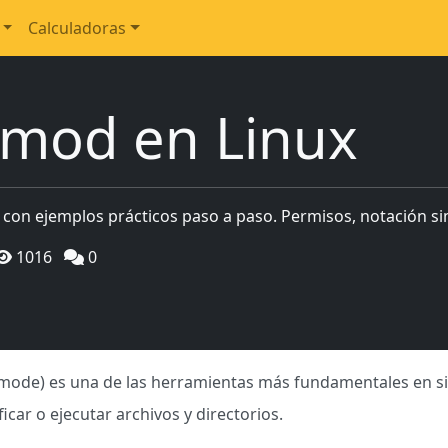
Calculadoras
mod en Linux
on ejemplos prácticos paso a paso. Permisos, notación simb
1016
0
ode) es una de las herramientas más fundamentales en sist
icar o ejecutar archivos y directorios.