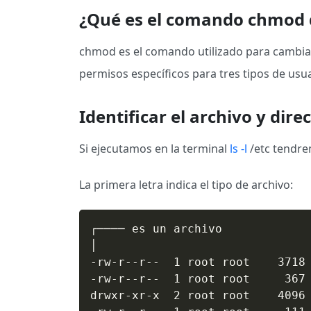
¿Qué es el comando chmod 
chmod es el comando utilizado para cambiar 
permisos específicos para tres tipos de usuar
Identificar el archivo y dire
Si ejecutamos en la terminal
ls -l
/etc tendre
La primera letra indica el tipo de archivo:
┌──── es un archivo

│

-rw-r--r--  1 root root    3718 
-rw-r--r--  1 root root     367 
drwxr-xr-x  2 root root    4096 