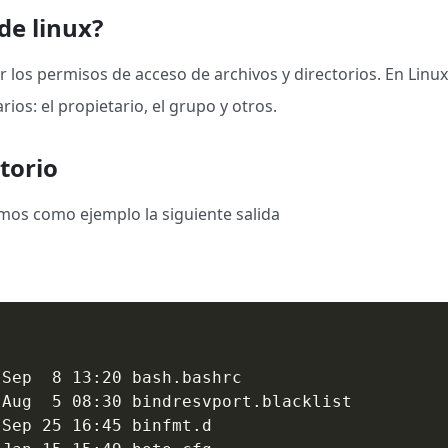
de linux?
los permisos de acceso de archivos y directorios. En Linu
ios: el propietario, el grupo y otros.
ctorio
mos como ejemplo la siguiente salida
Sep  8 13:20 bash.bashrc

Aug  5 08:30 bindresvport.blacklist

Sep 25 16:45 binfmt.d
