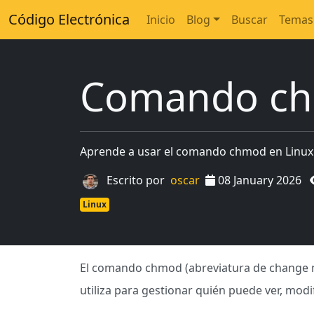
Código Electrónica
Inicio
Blog
Buscar
Temas
Comando ch
Aprende a usar el comando chmod en Linux c
Escrito por
oscar
08 January 2026
Linux
El comando chmod (abreviatura de change m
utiliza para gestionar quién puede ver, modif