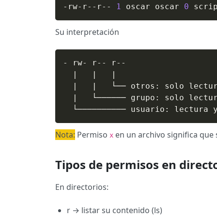
-rw-r--r-- 
1
 oscar oscar 
0
 scri
Su interpretación
- rw- r-- r--

|
|
|
|
|
   └── otros: solo lectur
|
   └────── grupo: solo lectur
  └────────── usuario: lectura 
Nota:
Permiso
en un archivo significa que
x
Tipos de permisos en direct
En directorios:
r → listar su contenido (ls)