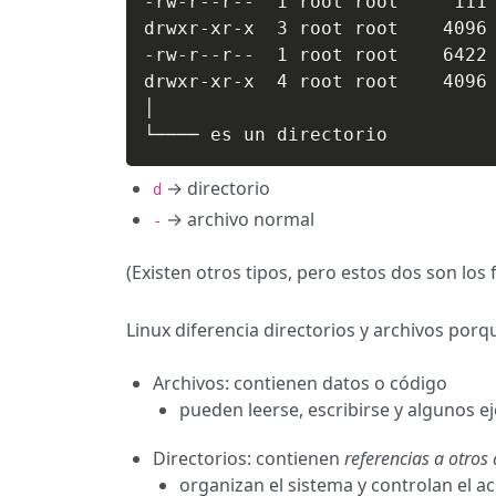
-rw-r--r--  1 root root     111 
drwxr-xr-x  3 root root    4096 
-rw-r--r--  1 root root    6422 
drwxr-xr-x  4 root root    4096 
│

└──── es un directorio
→ directorio
d
→ archivo normal
-
(Existen otros tipos, pero estos dos son lo
Linux diferencia directorios y archivos porq
Archivos: contienen datos o código
pueden leerse, escribirse y algunos e
Directorios: contienen
referencias a otros
organizan el sistema y controlan el a