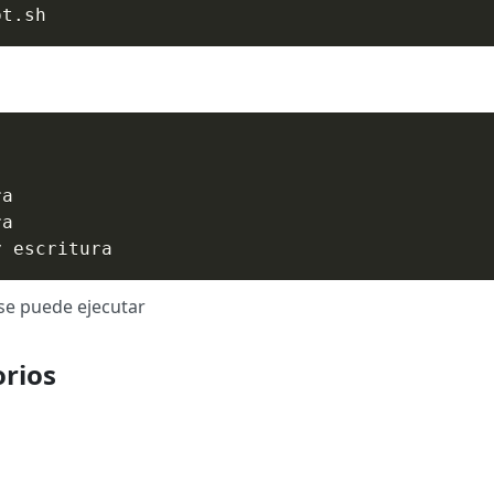
pt.sh
a

a

y escritura
 se puede ejecutar
orios