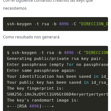
Con el siguiente comando creamos las keys que
necesitemos
ssh-keygen -t rsa -b 
4096
 -C 
"DIRECCION_DE
Como resultado nos generará
$ ssh-keygen -t rsa -b 
4096
 -C 
"DIRECCION_
Generating public/private rsa key pair.

Enter passphrase 
(
empty 
for
 no passphrase
)
Enter same passphrase again:

Your identification has been saved 
in
 id_r
Your public key has been saved 
in
 id_rsa_b
The key fingerprint is:

SHA256:iHnJkzDYCl1GV6GtU6D4eryertyertyerty
The key's randomart image is:

+---
[
RSA 
4096
]