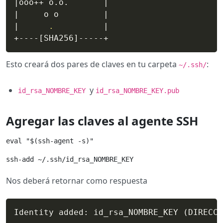
|
ooo++ o.o.       
|
|
     o o         
|
|
.
|
+----
[
SHA256
]
Esto creará dos pares de claves en tu carpeta
:
~/.ssh/
y
id_rsa_NOMBRE_KEY
id_rsa_NOMBRE_KEY.pub
Agregar las claves al agente SSH
eval "$(ssh-agent -s)"
ssh-add ~/.ssh/id_rsa_NOMBRE_KEY
Nos deberá retornar como respuesta
Identity added: id_rsa_NOMBRE_KEY 
(
DIRECCI