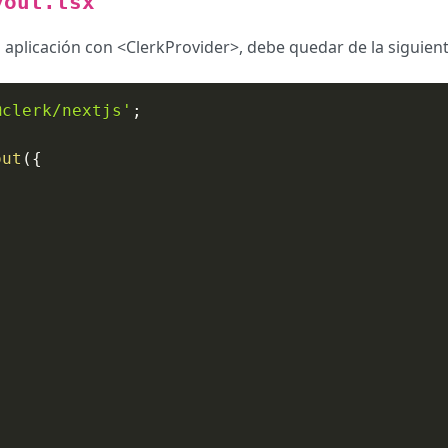
yout.tsx
u aplicación con <ClerkProvider>, debe quedar de la siguien
@clerk/nextjs'
;
out
(
{