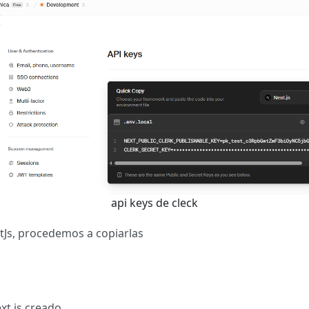
api keys de cleck
tJs, procedemos a copiarlas
t.js creado.