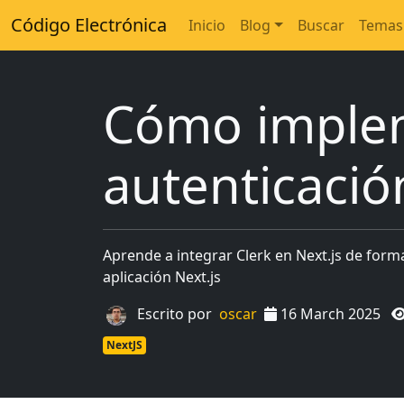
Código Electrónica
Inicio
Blog
Buscar
Temas
Cómo implem
autenticació
Aprende a integrar Clerk en Next.js de forma
aplicación Next.js
Escrito por
oscar
16 March 2025
NextJS