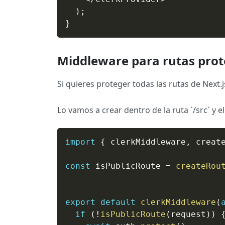
)
;
}
Middleware para rutas prot
Si quieres proteger todas las rutas de Next.
Lo vamos a crear dentro de la ruta `/src` y 
import
{
 clerkMiddleware
,
 creat
const
 isPublicRoute 
=
createRou
export
default
clerkMiddleware
(
if
(
!
isPublicRoute
(
request
)
)