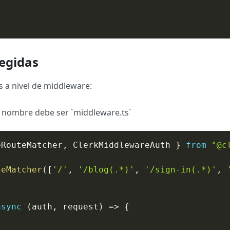
egidas
js a nivel de middleware:
el nombre debe ser `middleware.ts`
eRouteMatcher
,
 ClerkMiddlewareAuth 
}
from
"@c
teMatcher
(
[
'/'
,
'/blog(.*)'
,
'/sign-in(.*)'
,
async
(
auth
,
 request
)
=>
{
{