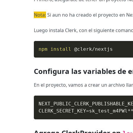
Nota:
Si aun no ha creado el proyecto en Nex
Luego instala Clerk, con el siguiente coman
npm
install
 @clerk/nextjs
Configura las variables de 
En el proyecto, vamos a crear un archivo ll
NEXT_PUBLIC_CLERK_PUBLISHABLE_KE
CLERK_SECRET_KEY=sk_test_m4PWl*
Agrega ClerkProvider en