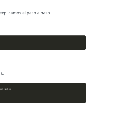
explicamos el paso a paso
rk.
****
