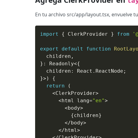
la
En tu archivo src/app/layout.tsx, envuelve t
import
{
 ClerkProvider 
}
from
'
export
default
function
RootLay
  children
,
}
:
 Readonly
<
{
  children
:
 React
.
ReactNode
;
}
>
)
{
return
(
<
ClerkProvider
>
<
html lang
=
"en"
>
<
body
>
{
children
}
<
/
body
>
<
/
html
>
<
/
ClerkProvider
>