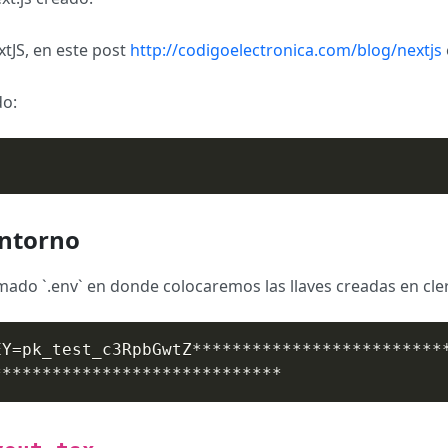
tJS, en este post
http://codigoelectronica.com/blog/nextjs
do:
entorno
amado `.env` en donde colocaremos las llaves creadas en cle
Y=pk_test_c3RpbGwtZ**************************
*****************************