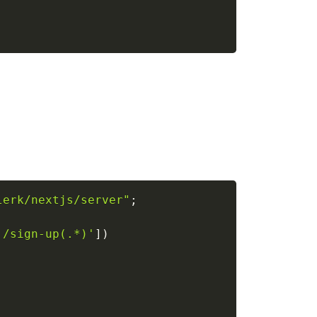
lerk/nextjs/server"
;
'/sign-up(.*)'
]
)