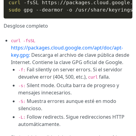
curl
 -fsSL https://packages.cloud.google.c
sudo
 gpg --dearmor -o /usr/share/keyrings/
Desglose completo
curl -fsSL
https://packages.cloud.google.com/apt/doc/apt-
key.gpg:
Descarga el archivo de clave pública desde
Internet. Contiene la clave GPG oficial de Google.
Fail silently on server errors. Si el servidor
-f:
devuelve error (404, 500, etc.),
falla.
curl
Silent mode. Oculta barra de progreso y
-s:
mensajes innecesarios.
Muestra errores aunque esté en modo
-S:
silencioso.
Follow redirects. Sigue redirecciones HTTP
-L:
automáticamente.