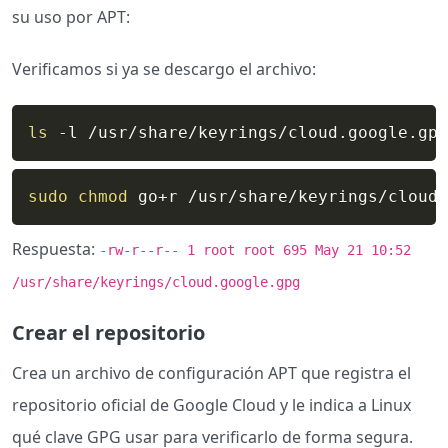
su uso por APT:
Verificamos si ya se descargo el archivo:
ls
 -l /usr/share/keyrings/cloud.google.gpg
sudo
chmod
 go+r /usr/share/keyrings/cloud.
Respuesta:
-rw-r--r-- 1 root root 695 May 21 10:52
/usr/share/keyrings/cloud.google.gpg
Crear el repositorio
Crea un archivo de configuración APT que registra el
repositorio oficial de Google Cloud y le indica a Linux
qué clave GPG usar para verificarlo de forma segura.