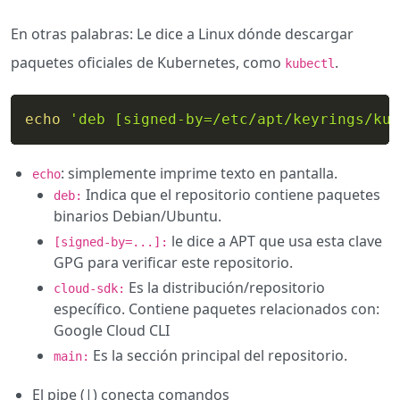
En otras palabras: Le dice a Linux dónde descargar
paquetes oficiales de Kubernetes, como
.
kubectl
echo
'deb [signed-by=/etc/apt/keyrings/kub
: simplemente imprime texto en pantalla.
echo
Indica que el repositorio contiene paquetes
deb:
binarios Debian/Ubuntu.
le dice a APT que usa esta clave
[signed-by=...]:
GPG para verificar este repositorio.
Es la distribución/repositorio
cloud-sdk:
específico. Contiene paquetes relacionados con:
Google Cloud CLI
Es la sección principal del repositorio.
main:
El pipe (|) conecta comandos