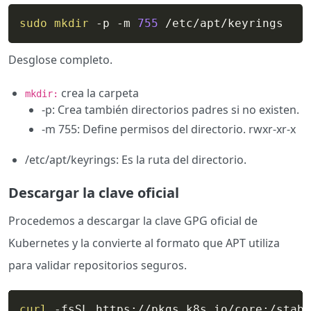
sudo
mkdir
 -p -m 
755
 /etc/apt/keyrings
Desglose completo.
crea la carpeta
mkdir:
-p: Crea también directorios padres si no existen.
-m 755: Define permisos del directorio. rwxr-xr-x
/etc/apt/keyrings: Es la ruta del directorio.
Descargar la clave oficial
Procedemos a descargar la clave GPG oficial de
Kubernetes y la convierte al formato que APT utiliza
para validar repositorios seguros.
curl
 -fsSL https://pkgs.k8s.io/core:/stabl