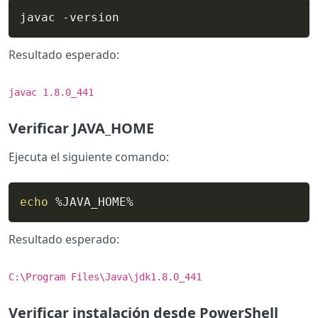
javac -version
Resultado esperado:
javac 1.8.0_441
Verificar JAVA_HOME
Ejecuta el siguiente comando:
echo
 %JAVA_HOME%
Resultado esperado:
C:\Program Files\Java\jdk1.8.0_441
Verificar instalación desde PowerShell