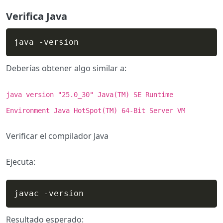
Verifica Java
java -version
Deberías obtener algo similar a:
java version "25.0_30" Java(TM) SE Runtime
Environment Java HotSpot(TM) 64-Bit Server VM
Verificar el compilador Java
Ejecuta:
javac -version
Resultado esperado: