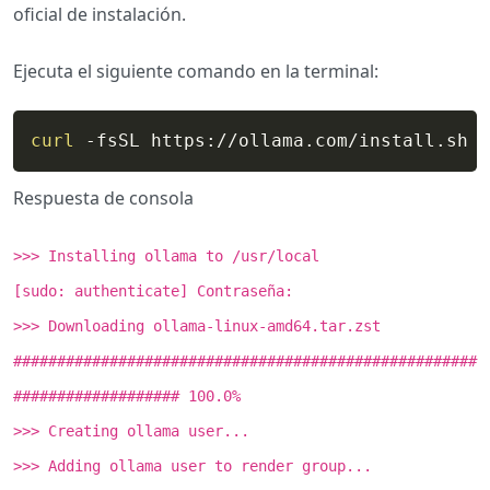
oficial de instalación.
Ejecuta el siguiente comando en la terminal:
curl
 -fsSL https://ollama.com/install.sh 
|
Respuesta de consola
>>> Installing ollama to /usr/local
[sudo: authenticate] Contraseña:
>>> Downloading ollama-linux-amd64.tar.zst
#####################################################
################### 100.0%
>>> Creating ollama user...
>>> Adding ollama user to render group...