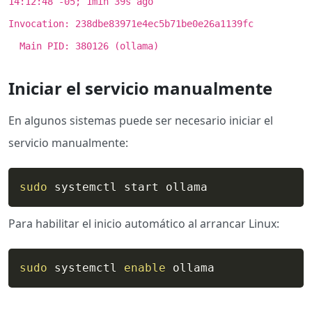
14:12:48 -05; 1min 39s ago
Invocation: 238dbe83971e4ec5b71be0e26a1139fc
Main PID: 380126 (ollama)
Iniciar el servicio manualmente
En algunos sistemas puede ser necesario iniciar el
servicio manualmente:
sudo
 systemctl start ollama
Para habilitar el inicio automático al arrancar Linux:
sudo
 systemctl 
enable
 ollama