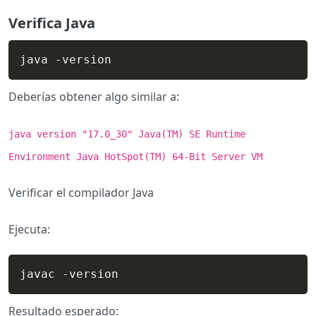
Verifica Java
java -version
Deberías obtener algo similar a:
java version "17.0_30" Java(TM) SE Runtime
Environment Java HotSpot(TM) 64-Bit Server VM
Verificar el compilador Java
Ejecuta:
javac -version
Resultado esperado: