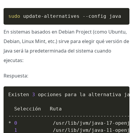
sudo
 update-alternatives --config java
En sistemas basados en Debian Project (como Ubuntu,
Debian, Linux Mint, etc.) sirve para elegir qué versión de
Java será la predeterminada del sistema cuando
ejecutas:
Respuesta:
Existen 
3
 opciones para la alternativa jav
  Selección   Ruta                        
------------------------------------------
* 
0
            /usr/lib/jvm/java-17-openjd
1
            /usr/lib/jvm/java-11-openjd