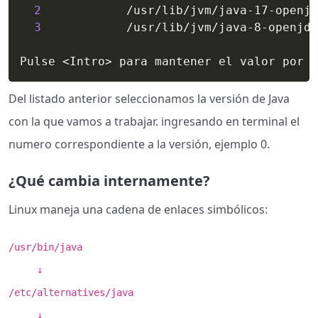
2
            /usr/lib/jvm/java-17-openjd
3
            /usr/lib/jvm/java-8-openjdk
Pulse 
<
Intro
>
 para mantener el valor por o
Del listado anterior seleccionamos la versión de Java
con la que vamos a trabajar. ingresando en terminal el
numero correspondiente a la versión, ejemplo 0.
¿Qué cambia internamente?
Linux maneja una cadena de enlaces simbólicos:
/usr/bin/java
↓
/etc/alternatives/java
↓