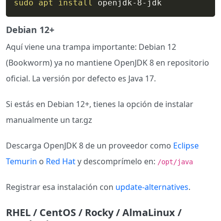
sudo
apt
install
 openjdk-8-jdk
Debian 12+
Aquí viene una trampa importante: Debian 12
(Bookworm) ya no mantiene OpenJDK 8 en repositorio
oficial. La versión por defecto es Java 17.
Si estás en Debian 12+, tienes la opción de instalar
manualmente un tar.gz
Descarga OpenJDK 8 de un proveedor como
Eclipse
Temurin
o
Red Hat
y descomprímelo en:
/opt/java
Registrar esa instalación con
update-alternatives
.
RHEL / CentOS / Rocky / AlmaLinux /