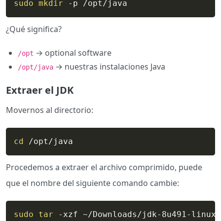
sudo
mkdir
 -p /opt/java
¿Qué significa?
→ optional software
/opt
→ nuestras instalaciones Java
/opt/java
Extraer el JDK
Movernos al directorio:
cd
 /opt/java
Procedemos a extraer el archivo comprimido, puede
que el nombre del siguiente comando cambie:
sudo
tar
 -xzf ~/Downloads/jdk-8u491-linux-