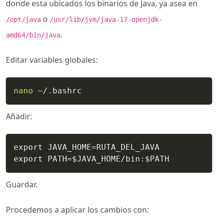
donde esta ubicados los binarios de Java, ya asea en
o
/opt/java
/usr/lib/jvm/java-17-openjdk-
.
amd64/bin/java
Editar variables globales:
nano
 ~/.bashrc
Añadir:
export JAVA_HOME=RUTA_DEL_JAVA

export PATH=$JAVA_HOME/bin:$PATH
Guardar.
Procedemos a aplicar los cambios con: