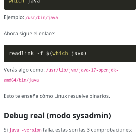
which
 java
Ejemplo:
/usr/bin/java
Ahora sigue el enlace:
readlink -f 
$(
which
 java
)
Verás algo como:
/usr/lib/jvm/java-17-openjdk-
amd64/bin/java
Esto te enseña cómo Linux resuelve binarios.
Debug real (modo sysadmin)
Si
falla, estas son las 3 comprobaciones:
java -version