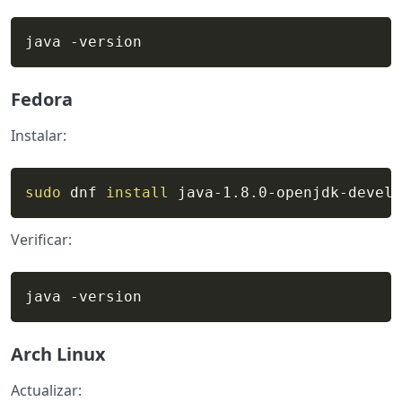
java -version
Fedora
Instalar:
sudo
 dnf 
install
 java-1.8.0-openjdk-devel
Verificar:
java -version
Arch Linux
Actualizar: