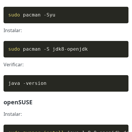
sudo
 pacman -Syu
Instalar:
sudo
 pacman -S jdk8-openjdk
Verificar:
java -version
openSUSE
Instalar: