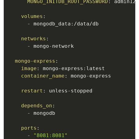
MONGO_INITDB_ROOT_PASSWORD
:
 admin123

volumes
:
-
 mongodb_data
:
/data/db

networks
:
-
 mongo
-
network

mongo-express
:
image
:
 mongo
-
express
:
latest

container_name
:
 mongo
-
express

restart
:
 unless
-
stopped

depends_on
:
-
 mongodb

ports
:
-
"8081:8081"