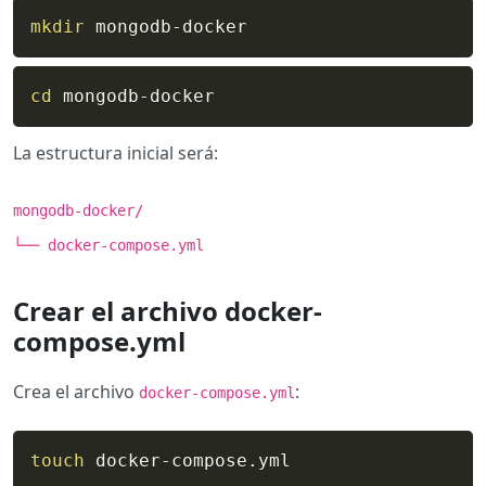
mkdir
 mongodb-docker
cd
 mongodb-docker
La estructura inicial será:
mongodb-docker/
└── docker-compose.yml
Crear el archivo docker-
compose.yml
Crea el archivo
:
docker-compose.yml
touch
 docker-compose.yml