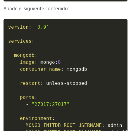
Añade el siguiente contenido:
version
:
'3.9'
services
:
mongodb
:
image
:
 mongo
:
8
container_name
:
 mongodb

restart
:
 unless
-
stopped

ports
:
-
"27017:27017"
environment
:
MONGO_INITDB_ROOT_USERNAME
:
 admin
