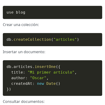
use blog
Crear una colección:
db
.
createCollection
(
"articles"
)
Insertar un documento:
db
.
articles
.
insertOne
(
{
  title
:
"Mi primer artículo"
,
  author
:
"Oscar"
,
  createdAt
:
new
Date
(
)
}
)
Consultar documentos: