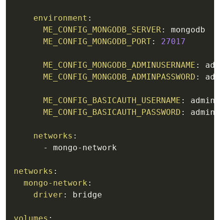
environment
:
ME_CONFIG_MONGODB_SERVER
:
 mongodb

ME_CONFIG_MONGODB_PORT
:
27017
ME_CONFIG_MONGODB_ADMINUSERNAME
:
 adm
ME_CONFIG_MONGODB_ADMINPASSWORD
:
 adm
ME_CONFIG_BASICAUTH_USERNAME
:
 admin

ME_CONFIG_BASICAUTH_PASSWORD
:
 admin1
networks
:
-
 mongo
-
network

networks
:
mongo-network
:
driver
:
 bridge

volumes
: