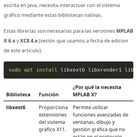
escrita en Java, necesita interactuar con el sistema
gráfico mediante estas bibliotecas nativas.
Estas librerías son necesarias para las versiones
MPLAB
X 6.x
y
XC8 4.x
(vesión que usamos a fecha de edicion
de este artículo).
sudo
apt
install
 libxext6 libxrender1 libx
¿Por qué la necesita
Biblioteca
Función
MPLAB X?
libxext6
Proporciona
Permite utilizar
extensiones
funciones avanzadas de
del sistema
ventanas, dibujo y
gráfico X11.
gestión gráfica que no
están en el protocolo