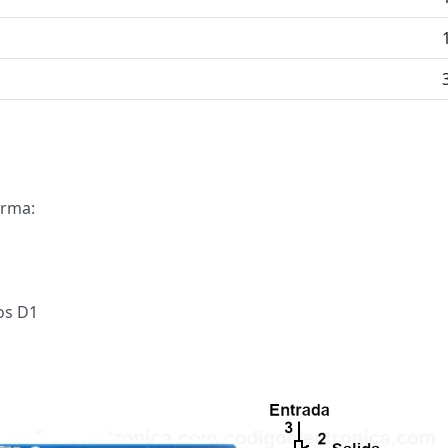
orma:
os D1