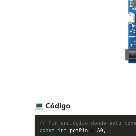
💻 Código
// Pin analógico donde está con
const
int
 potPin 
=
 A0
;