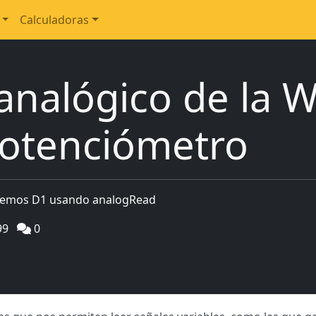
Calculadoras
 analógico de la
otenciómetro
a Wemos D1 usando analogRead
99
0