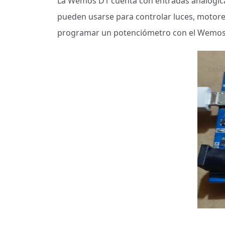
La Wemos D1 cuenta con entradas analógica
pueden usarse para controlar luces, motores
programar un potenciómetro con el Wemos D