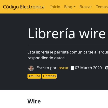
Código Electrónica
Inicio
Blog
Buscar
Temas
Librería wire
Esta librería le permite comunicarse al ardu
respondiendo datos
Escrito por
oscar
03 March 2020
Arduino
Librerías
Wire