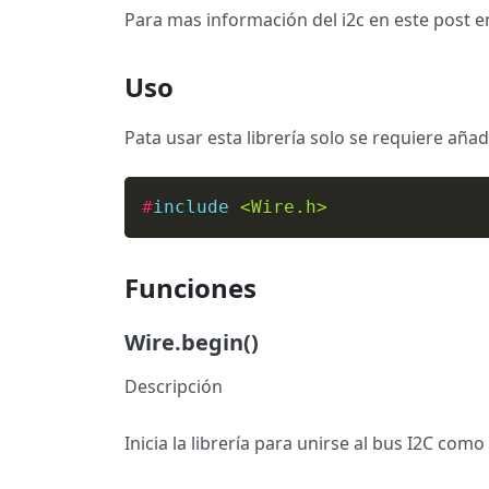
Para mas información del i2c en este post en
Uso
Pata usar esta librería solo se requiere añadi
#
include
<Wire.h>
Funciones
Wire.begin()
Descripción
Inicia la librería para unirse al bus I2C co