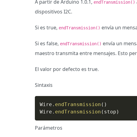
A partir de Arduino 1.0.1,
endTransmission()
dispositivos I2C.
Si es true,
envía un mensaj
endTransmission()
Si es false,
envía un mensaj
endTransmission()
maestro transmita entre mensajes. Esto per
El valor por defecto es true.
Sintaxis
Wire
.
endTransmission
(
)
Wire
.
endTransmission
(
stop
)
Parámetros