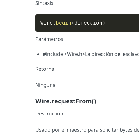
Sintaxis
Wire
.
begin
(
dirección
)
Parámetros
#include <Wire.h>La dirección del esclavo
Retorna
Ninguna
Wire.requestFrom()
Descripción
Usado por el maestro para solicitar bytes d