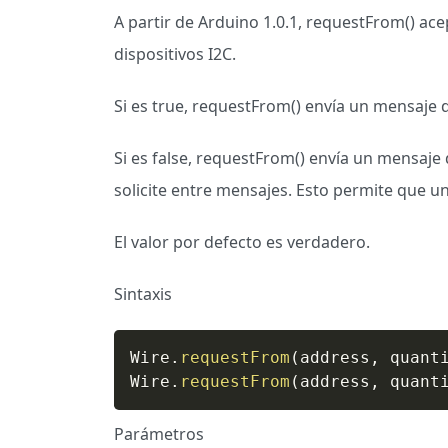
A partir de Arduino 1.0.1, requestFrom() 
dispositivos I2C.
Si es true, requestFrom() envía un mensaje d
Si es false, requestFrom() envía un mensaje d
solicite entre mensajes. Esto permite que un
El valor por defecto es verdadero.
Sintaxis
Wire
.
requestFrom
(
address
,
 quant
Wire
.
requestFrom
(
address
,
 quant
Parámetros