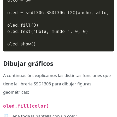
alto = 64

oled = ssd1306.SSD1306_I2C(ancho, alto, i2
oled.fill(0)

oled.text("Hola, mundo!", 0, 0)

oled.show()
Dibujar gráficos
A continuación, explicamos las distintas funciones que
tiene la librería SSD1306 para dibujar figuras
geométricas:
oled.fill(color)
🧾 Llena toda la pantalla con un color.