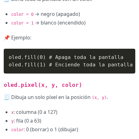
→ negro (apagado)
color = 0
→ blanco (encendido)
color = 1
📌 Ejemplo:
oled.fill(0) # Apaga toda la pantalla 

oled.fill(1) # Enciende toda la pantalla (
oled.pixel(x, y, color)
🧾 Dibuja un solo píxel en la posición
.
(x, y)
: columna (0 a 127)
x
: fila (0 a 63)
y
: 0 (borrar) o 1 (dibujar)
color