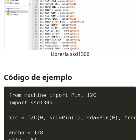
Librería ssd1306
Código de ejemplo
from machine import Pin, I2C

import ssd1306

i2c = I2C(0, scl=Pin(1), sda=Pin(0), freq=
ancho = 128
