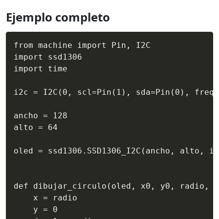
Ejemplo completo
from machine import Pin, I2C

import ssd1306

import time

i2c = I2C(0, scl=Pin(1), sda=Pin(0), freq=
ancho = 128

alto = 64

oled = ssd1306.SSD1306_I2C(ancho, alto, i2
def dibujar_circulo(oled, x0, y0, radio, c
    x = radio

    y = 0
