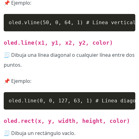
📌 Ejemplo:
oled.vline(50, 0, 64, 1) # Línea vertical 
oled.line(x1, y1, x2, y2, color)
🧾 Dibuja una línea diagonal o cualquier línea entre dos
puntos.
📌 Ejemplo:
oled.line(0, 0, 127, 63, 1) # Línea diagon
oled.rect(x, y, width, height, color)
🧾 Dibuja un rectángulo vacío.