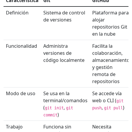
Característica
Git
GitHub
Definición
Sistema de control
Plataforma para
de versiones
alojar
repositorios Git
en la nube
Funcionalidad
Administra
Facilita la
versiones de
colaboración,
código localmente
almacenamiento
y gestión
remota de
repositorios
Modo de uso
Se usa en la
Se accede vía
terminal/comandos
web o CLI (
git
(
,
,
)
git init
git
push
git pull
)
commit
Trabajo
Funciona sin
Necesita