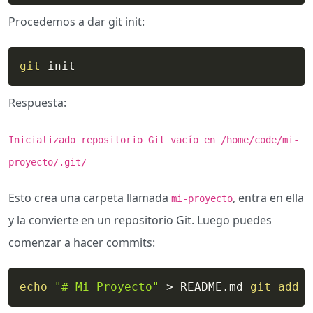
Procedemos a dar git init:
git
 init
Respuesta:
Inicializado repositorio Git vacío en /home/code/mi-
proyecto/.git/
Esto crea una carpeta llamada
, entra en ella
mi-proyecto
y la convierte en un repositorio Git. Luego puedes
comenzar a hacer commits:
echo
"# Mi Proyecto"
>
 README.md 
git
add
 R