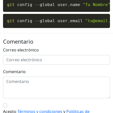
git
 config --global user.name 
"Tu Nombre"
git
 config --global user.email 
"tu@email.c
Comentario
Correo electrónico
Comentario
Acepto
Términos y condiciones
y
Polóticas de