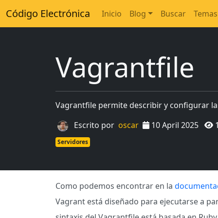
Código Electrónica
Inicio
Blog
Buscar
Temas
Vagrantfile
Vagrantfile permite describir y configurar l
Escrito por
oscar
10 April 2025
Servidores
Como podemos encontrar en la
documentaci
Vagrant está diseñado para ejecutarse a parti
sintaxis del Vagrantfile está basada en Rub