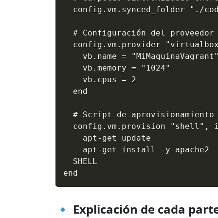
  config.vm.synced_folder "./cod
  # Configuración del proveedor 
  config.vm.provider "virtualbox
    vb.name = "MiMaquinaVagrant"
    vb.memory = "1024"

    vb.cpus = 2

  end

  # Script de aprovisionamiento 
  config.vm.provision "shell", i
    apt-get update

    apt-get install -y apache2

  SHELL

🔹 Explicación de cada part