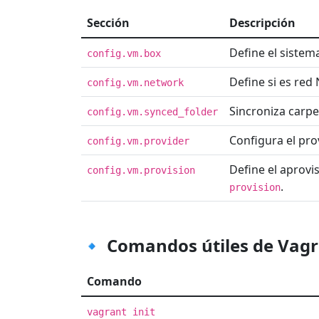
Sección
Descripción
Define el siste
config.vm.box
Define si es red 
config.vm.network
Sincroniza carpe
config.vm.synced_folder
Configura el pro
config.vm.provider
Define el aprovis
config.vm.provision
.
provision
🔹 Comandos útiles de Vag
Comando
vagrant init