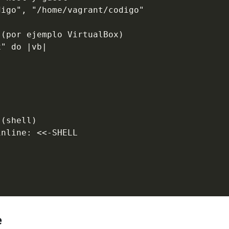
igo", "/home/vagrant/codigo"

(por ejemplo VirtualBox)

" do |vb|



(shell)

nline: <<-SHELL

e