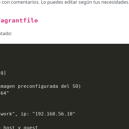
con comentarios. Lo puedes editar según tus necesidades
e
Vagrantfile
ntado:
g|

magen preconfigurada del SO)

64"

work", ip: "192.168.56.10"

 host y guest
