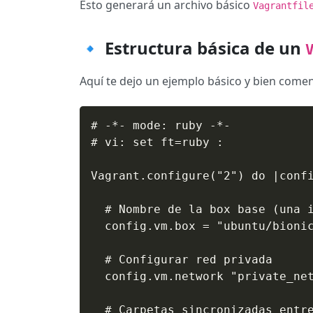
Esto generará un archivo básico
Vagrantfil
🔹 Estructura básica de un
Aquí te dejo un ejemplo básico y bien come
# -*- mode: ruby -*-

# vi: set ft=ruby :

Vagrant.configure("2") do |confi
  # Nombre de la box base (una i
  config.vm.box = "ubuntu/bionic
  # Configurar red privada

  config.vm.network "private_net
  # Carpetas sincronizadas entre