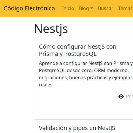
Código Electrónica
Inicio
Blog
Buscar
Temas
Nestjs
Cómo configurar NestJS con
Prisma y PostgreSQL
Aprende a configurar NestJS con Prisma y
PostgreSQL desde cero. ORM moderno,
migraciones, buenas prácticas y ejemplos
reales
101
Validación y pipes en NestJS