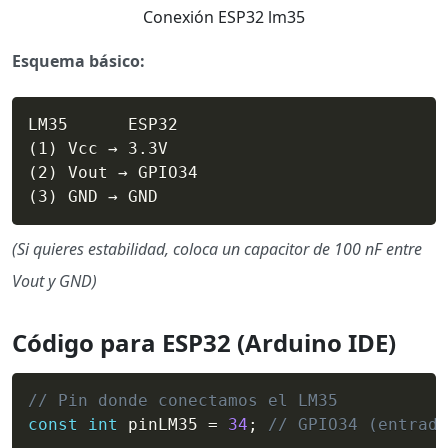
Conexión ESP32 lm35
Esquema básico:
LM35      ESP32

(1) Vcc → 3.3V

(2) Vout → GPIO34

(Si quieres estabilidad, coloca un capacitor de 100 nF entre
Vout y GND)
Código para ESP32 (Arduino IDE)
// Pin donde conectamos el LM35
const
int
 pinLM35 
=
34
;
// GPIO34 (entrada