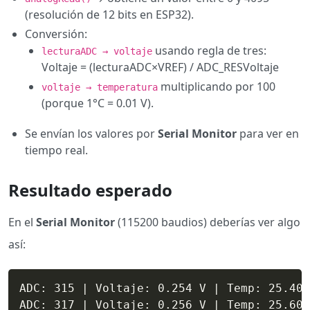
(resolución de 12 bits en ESP32).
Conversión:
usando regla de tres:
lecturaADC → voltaje
Voltaje = (lecturaADC×VREF) / ADC_RESVoltaje
multiplicando por 100
voltaje → temperatura
(porque 1°C = 0.01 V).
Se envían los valores por
Serial Monitor
para ver en
tiempo real.
Resultado esperado
En el
Serial Monitor
(115200 baudios) deberías ver algo
así:
ADC: 315 | Voltaje: 0.254 V | Temp: 25.40 
ADC: 317 | Voltaje: 0.256 V | Temp: 25.60 