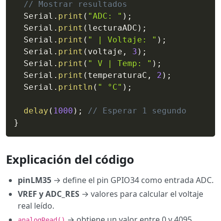
// Mostrar resultados
  Serial
.
print
(
"ADC: "
)
;
  Serial
.
print
(
lecturaADC
)
;
  Serial
.
print
(
" | Voltaje: "
)
;
  Serial
.
print
(
voltaje
,
3
)
;
  Serial
.
print
(
" V | Temp: "
)
;
  Serial
.
print
(
temperaturaC
,
2
)
;
  Serial
.
println
(
" °C"
)
;
delay
(
1000
)
;
// Esperar 1 segundo
}
Explicación del código
pinLM35
→ define el pin GPIO34 como entrada ADC.
VREF y ADC_RES
→ valores para calcular el voltaje
real leído.
→ obtiene un valor entre 0 y 4095
analogRead()