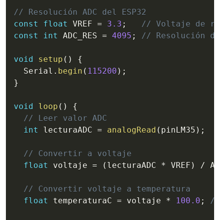
// Resolución ADC del ESP32
const
float
 VREF 
=
3.3
;
// Voltaje de re
const
int
 ADC_RES 
=
4095
;
// Resolución de
void
setup
(
)
{
  Serial
.
begin
(
115200
)
;
}
void
loop
(
)
{
// Leer valor ADC
int
 lecturaADC 
=
analogRead
(
pinLM35
)
;
// Convertir a voltaje
float
 voltaje 
=
(
lecturaADC 
*
 VREF
)
/
 AD
// Convertir voltaje a temperatura
float
 temperaturaC 
=
 voltaje 
*
100.0
;
//