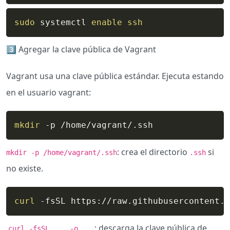
sudo
 systemctl 
enable
ssh
3️⃣​ Agregar la clave pública de Vagrant
Vagrant usa una clave pública estándar. Ejecuta estando
en el usuario vagrant:
mkdir
 -p /home/vagrant/.ssh
: crea el directorio
si
mkdir -p /home/vagrant/.ssh
.ssh
no existe.
curl
: descarga la clave pública de
curl -fsSL ... -o ...