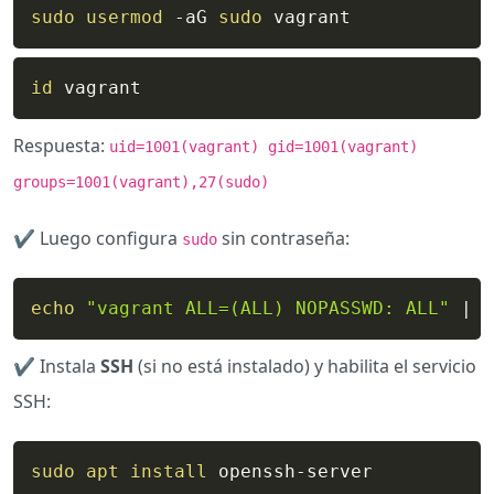
sudo
usermod
 -aG 
sudo
 vagrant
id
 vagrant
Respuesta:
uid=1001(vagrant) gid=1001(vagrant)
groups=1001(vagrant),27(sudo)
✔️ Luego configura
sin contraseña:
sudo
echo
"vagrant ALL=(ALL) NOPASSWD: ALL"
|
s
✔️ Instala
SSH
(si no está instalado) y habilita el servicio
SSH:
sudo
apt
install
 openssh-server