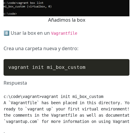
Añadimos la box
​8️⃣ Usar la box en un
Vagrantfile
Crea una carpeta nueva y dentro:
vagrant init mi_box_custom
Respuesta
c:\code\vagrant>vagrant init mi_box_custom

A `Vagrantfile` has been placed in this directory. You 
ready to `vagrant up` your first virtual environment! P
the comments in the Vagrantfile as well as documentatio
`vagrantup.com` for more information on using Vagrant.