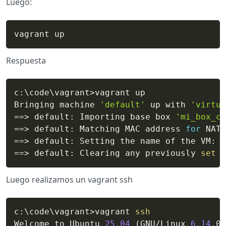
Luego:
vagrant up
Respuesta
c:
\
code
\
vagrant
>
vagrant up

Bringing machine 
'default'
 up with 
'virtua
==
>
 default: Importing base box 
'mi_box_cu
==
>
 default: Matching MAC address 
for
 NAT 
==
>
==
>
 default: Clearing any previously 
set
 n
Luego realizamos un vagrant ssh
c:
\
code
\
vagrant
>
vagrant 
ssh
Welcome to Ubuntu 
25.04
(
GNU/Linux 
6.14
.0-