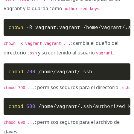
Vagrant y la guarda como
.
authorized_keys
chown
 -R vagrant:vagrant /home/vagrant/.ss
: cambia el dueño del
chown -R vagrant:vagrant ...
directorio
y su contenido al usuario
.
.ssh
vagrant
chmod
700
 /home/vagrant/.ssh
: permisos seguros para el directorio
.
chmod 700 ...
.ssh
chmod
600
 /home/vagrant/.ssh/authorized_ke
: permisos seguros para el archivo de
chmod 600 ...
claves.