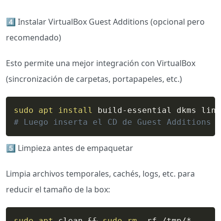
4️⃣​ Instalar VirtualBox Guest Additions (opcional pero
recomendado)
Esto permite una mejor integración con VirtualBox
(sincronización de carpetas, portapapeles, etc.)
sudo
apt
install
 build-essential dkms linu
# Luego inserta el CD de Guest Additions e
5️⃣​ Limpieza antes de empaquetar
Limpia archivos temporales, cachés, logs, etc. para
reducir el tamaño de la box:
sudo
apt
 clean 
&&
sudo
rm
 -rf /tmp/*