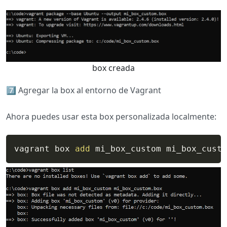
box creada
7️⃣​​ Agregar la box al entorno de Vagrant
Ahora puedes usar esta box personalizada localmente:
vagrant box 
add
 mi_box_custom mi_box_custo