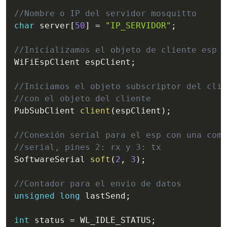
//Nombre o IP del servidor mosquitto
char
 server
[
50
]
=
"IP_SERVIDOR"
;
//Inicializamos el objeto de cliente esp
WiFiEspClient espClient
;
//Iniciamos el objeto subscriptor del clie
//con el objeto del cliente
PubSubClient 
client
(
espClient
)
;
//Conexión serial para el esp con una comu
//serial, pines 2: rx y 3: tx
SoftwareSerial 
soft
(
2
,
3
)
;
//Contador para el envio de datos
unsigned
long
 lastSend
;
int
 status 
=
 WL_IDLE_STATUS
;