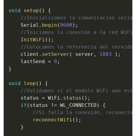
void
setup
(
)
{
//Inicializamos la comunicación serial
    Serial
.
begin
(
9600
)
;
//Iniciamos la conexión a la red WiFi
InitWiFi
(
)
;
//Colocamos la referencia del servidor
    client
.
setServer
(
 server
,
1883
)
;
    lastSend 
=
0
;
}
void
loop
(
)
{
//Validamos si el modulo WiFi aun esta
    status 
=
 WiFi
.
status
(
)
;
if
(
status 
!=
 WL_CONNECTED
)
{
//Si falla la conexión, reconectam
reconnectWifi
(
)
;
}