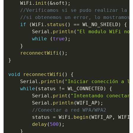
    WiFi
.
init
(
&
soft
)
;
//Verificamos si se pudo realizar la c
//si obtenemos un error, lo mostramos 
if
(
WiFi
.
status
(
)
==
 WL_NO_SHIELD
)
{
        Serial
.
println
(
"El modulo WiFi no 
while
(
true
)
;
}
reconnectWifi
(
)
;
}
void
reconnectWifi
(
)
{
    Serial
.
println
(
"Iniciar conección a la
while
(
status 
!=
 WL_CONNECTED
)
{
        Serial
.
print
(
"Intentando conectars
        Serial
.
println
(
WIFI_AP
)
;
//Conectar a red WPA/WPA2
        status 
=
 WiFi
.
begin
(
WIFI_AP
,
 WIFI_
delay
(
500
)
;
}