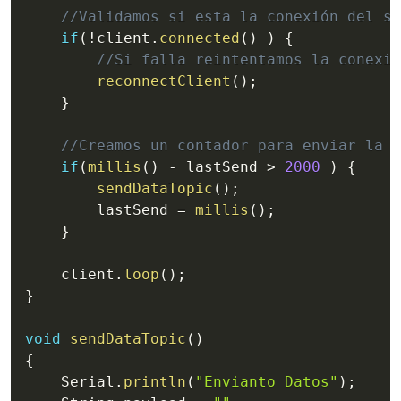
//Validamos si esta la conexión del se
if
(
!
client
.
connected
(
)
)
{
//Si falla reintentamos la conexió
reconnectClient
(
)
;
}
//Creamos un contador para enviar la d
if
(
millis
(
)
-
 lastSend 
>
2000
)
{
sendDataTopic
(
)
;
        lastSend 
=
millis
(
)
;
}
    client
.
loop
(
)
;
}
void
sendDataTopic
(
)
{
    Serial
.
println
(
"Envianto Datos"
)
;