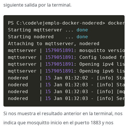
siguiente salida por la terminal.
PS C:
\
code
\
ejemplo-docker-nodered
>
 docker-
Starting mqttserver 
..
. 
done
Starting nodered    
..
. 
done
Attaching to mqttserver, nodered

mqttserver 
|
1579051891
: mosquitto version
mqttserver 
|
1579051891
: Config loaded fro
mqttserver 
|
1579051891
: Opening ipv4 list
mqttserver 
|
1579051891
: Opening ipv6 list
nodered    
|
15
 Jan 01:32:02 - 
[
info
]
 Star
nodered    
|
15
 Jan 01:32:03 - 
[
info
]
 Star
nodered    
|
15
 Jan 01:32:03 - 
[
info
]
[
mqt
nodered    
|
15
 Jan 01:32:03 - 
[
info
]
 Serv
Si nos muestra el resultado anterior en la terminal, nos
indica que mosquitto inicio en el puerto 1883 y nos