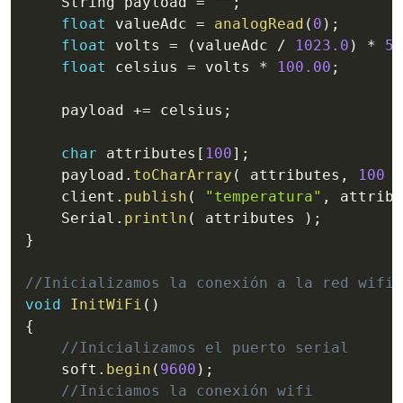
    String payload 
=
""
;
float
 valueAdc 
=
analogRead
(
0
)
;
float
 volts 
=
(
valueAdc 
/
1023.0
)
*
5
;
float
 celsius 
=
 volts 
*
100.00
;
    payload 
+=
 celsius
;
char
 attributes
[
100
]
;
    payload
.
toCharArray
(
 attributes
,
100
)
    client
.
publish
(
"temperatura"
,
 attribu
    Serial
.
println
(
 attributes 
)
;
}
//Inicializamos la conexión a la red wifi
void
InitWiFi
(
)
{
//Inicializamos el puerto serial
    soft
.
begin
(
9600
)
;
//Iniciamos la conexión wifi