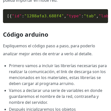
pueda importar en node red.
[
{
"id"
:
"1288afa3.688f4"
,
"type"
:
"tab"
,
"labe
Código arduino
Expliquemos el código paso a paso, para poderlo
analizar mejor antes de entrar a verlo al detalle.
Primero vamos a incluir las librerías necesarias para
realizar la comunicación, el link de descarga son los
mencionados en los materiales, estas librerías se
deben cargar al programa arruino.
Vamos a declarar una serie de variables en donde
guardaremos el nombre de la red, contraseña y
nombre del servidor.
Después inicializaremos los objetos