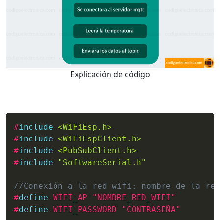
Explicación de código
#
include
<WiFiEsp.h>
#
include
<WiFiEspClient.h>
#
include
<PubSubClient.h>
#
include
"SoftwareSerial.h"
//Conexión a la red wifi: nombre de la red
#
define
 WIFI_AP "NOMBRE_RED_WIFI"
#
define
 WIFI_PASSWORD "CONTRASEÑA"