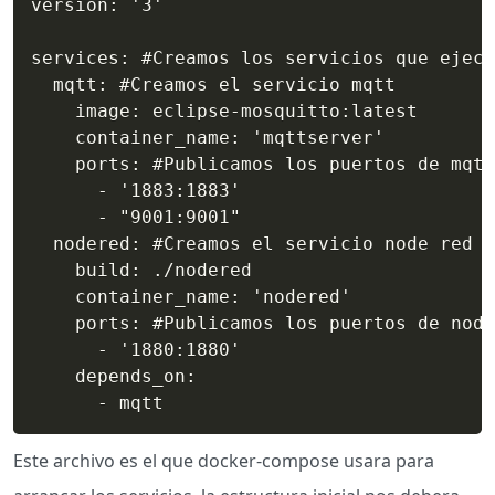
version: '3'

services: #Creamos los servicios que ejecu
  mqtt: #Creamos el servicio mqtt

    image: eclipse-mosquitto:latest

    container_name: 'mqttserver'

    ports: #Publicamos los puertos de mqtt

      - '1883:1883'

      - "9001:9001"

  nodered: #Creamos el servicio node red

    build: ./nodered

    container_name: 'nodered'

    ports: #Publicamos los puertos de node
      - '1880:1880'

    depends_on:

      - mqtt
Este archivo es el que docker-compose usara para